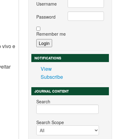
Username
Password
Remember me
 vivo e
NOTIFICATIONS
eitar
View
Subscribe
JOURNAL CONTENT
Search
Search Scope