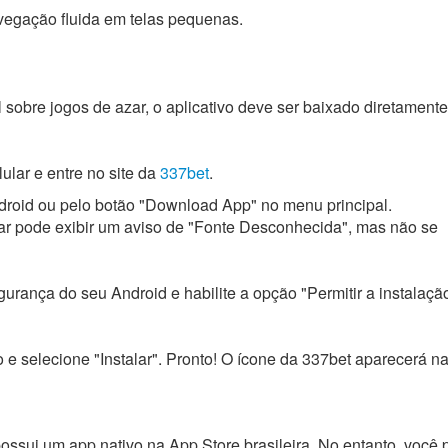
vegação fluida em telas pequenas.
 sobre jogos de azar, o aplicativo deve ser baixado diretamente
ular e entre no site da
337bet
.
droid ou pelo botão "Download App" no menu principal.
lar pode exibir um aviso de "Fonte Desconhecida", mas não se
gurança do seu Android e habilite a opção "Permitir a instalaçã
o e selecione "Instalar". Pronto! O ícone da 337bet aparecerá n
ossui um app nativo na App Store brasileira. No entanto, você