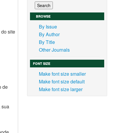
BROWSE
By Issue
 do site
By Author
By Title
Other Journals
FONT SIZE
Make font size smaller
Make font size default
o de
Make font size larger
a sua
 pode