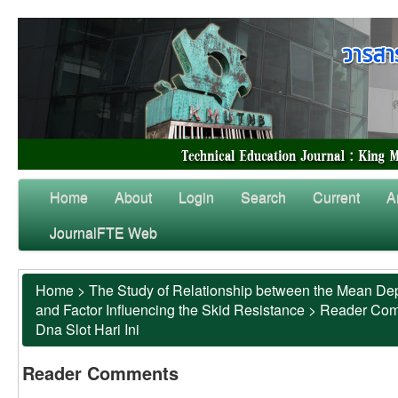
Home
About
Login
Search
Current
A
JournalFTE Web
Home
>
The Study of Relationship between the Mean Dep
and Factor Influencing the Skid Resistance
>
Reader Co
Dna Slot Hari Ini
Reader Comments