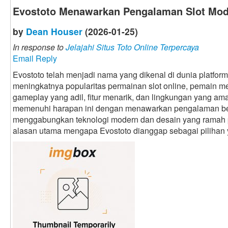
Evostoto Menawarkan Pengalaman Slot Mo
by
Dean Houser
(2026-01-25)
In response to
Jelajahi Situs Toto Online Terpercaya
Email Reply
Evostoto telah menjadi nama yang dikenal di dunia platform s
meningkatnya popularitas permainan slot online, pemain 
gameplay yang adil, fitur menarik, dan lingkungan yang am
memenuhi harapan ini dengan menawarkan pengalaman ber
menggabungkan teknologi modern dan desain yang ramah 
alasan utama mengapa Evostoto dianggap sebagai pilihan y