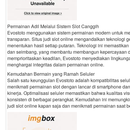
Permainan Adil Melalui Sistem Slot Canggih
Evostoto menggunakan sistem permainan modern untuk me
transparan. Situs judi slot online mengandalkan teknologi 
menentukan hasil setiap putaran. Teknologi ini memastikan 
dan seimbang, yang membantu membangun kepercayaan di
memprioritaskan keadilan, Evostoto menyediakan lingkung
menghargai integritas dalam permainan online.
Kemudahan Bermain yang Ramah Seluler
Salah satu keunggulan Evostoto adalah kompatibilitas selu
menikmati permainan slot dengan lancar di smartphone da
kinerja. Optimalisasi seluler memastikan bahwa kualitas v
konsisten di berbagai perangkat. Kemudahan ini memungk
judi slot online kapan saja dan menikmati permainan saat b