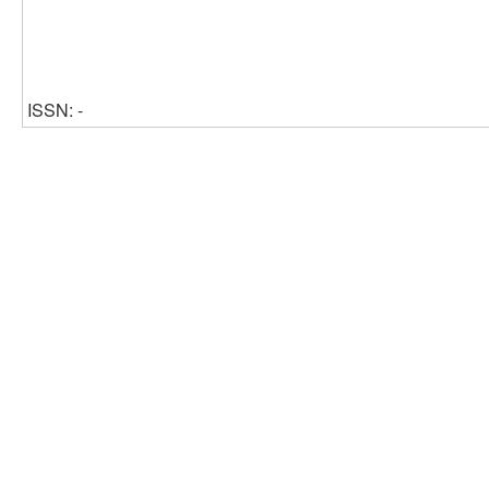
ISSN: -