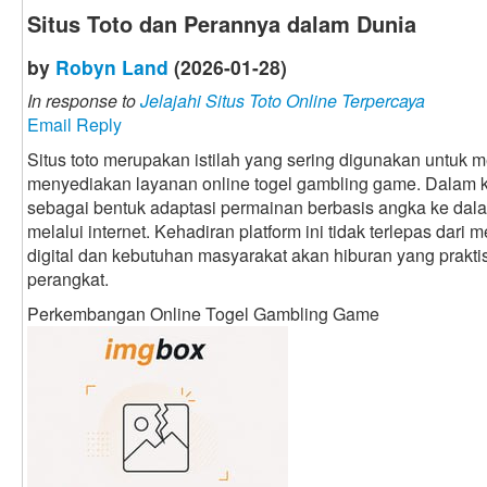
Situs Toto dan Perannya dalam Dunia
by
Robyn Land
(2026-01-28)
In response to
Jelajahi Situs Toto Online Terpercaya
Email Reply
Situs toto merupakan istilah yang sering digunakan untuk 
menyediakan layanan online togel gambling game. Dalam kont
sebagai bentuk adaptasi permainan berbasis angka ke dala
melalui internet. Kehadiran platform ini tidak terlepas dar
digital dan kebutuhan masyarakat akan hiburan yang prakti
perangkat.
Perkembangan Online Togel Gambling Game