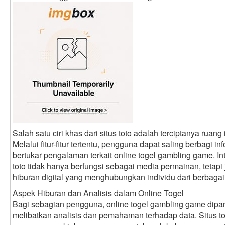
Salah satu ciri khas dari situs toto adalah terciptanya ruang 
Melalui fitur-fitur tertentu, pengguna dapat saling berbagi in
bertukar pengalaman terkait online togel gambling game. In
toto tidak hanya berfungsi sebagai media permainan, tetapi
hiburan digital yang menghubungkan individu dari berbagai 
Aspek Hiburan dan Analisis dalam Online Togel
Bagi sebagian pengguna, online togel gambling game dipan
melibatkan analisis dan pemahaman terhadap data. Situs t