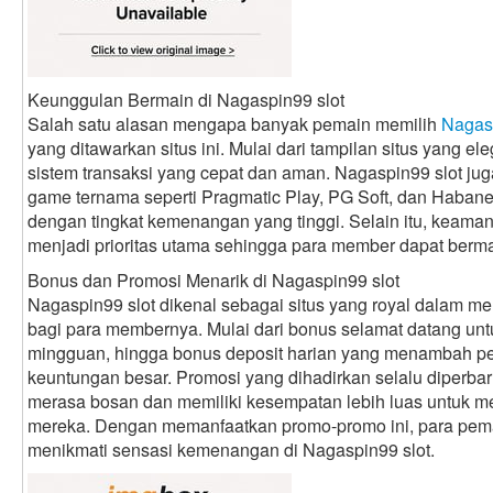
Keunggulan Bermain di Nagaspin99 slot
Salah satu alasan mengapa banyak pemain memilih
Nagasp
yang ditawarkan situs ini. Mulai dari tampilan situs yang 
sistem transaksi yang cepat dan aman. Nagaspin99 slot ju
game ternama seperti Pragmatic Play, PG Soft, dan Haban
dengan tingkat kemenangan yang tinggi. Selain itu, keama
menjadi prioritas utama sehingga para member dapat bermai
Bonus dan Promosi Menarik di Nagaspin99 slot
Nagaspin99 slot dikenal sebagai situs yang royal dalam m
bagi para membernya. Mulai dari bonus selamat datang un
mingguan, hingga bonus deposit harian yang menambah p
keuntungan besar. Promosi yang dihadirkan selalu diperbaru
merasa bosan dan memiliki kesempatan lebih luas untuk 
mereka. Dengan memanfaatkan promo-promo ini, para pema
menikmati sensasi kemenangan di Nagaspin99 slot.