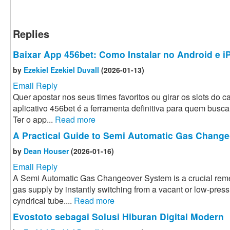
Replies
Baixar App 456bet: Como Instalar no Android e i
by
Ezekiel Ezekiel Duvall
(2026-01-13)
Email Reply
Quer apostar nos seus times favoritos ou girar os slots do
aplicativo 456bet é a ferramenta definitiva para quem busca
Ter o app...
Read more
A Practical Guide to Semi Automatic Gas Chang
by
Dean Houser
(2026-01-16)
Email Reply
A Semi Automatic Gas Changeover System is a crucial rem
gas supply by instantly switching from a vacant or low-press
cyndrical tube....
Read more
Evostoto sebagai Solusi Hiburan Digital Modern