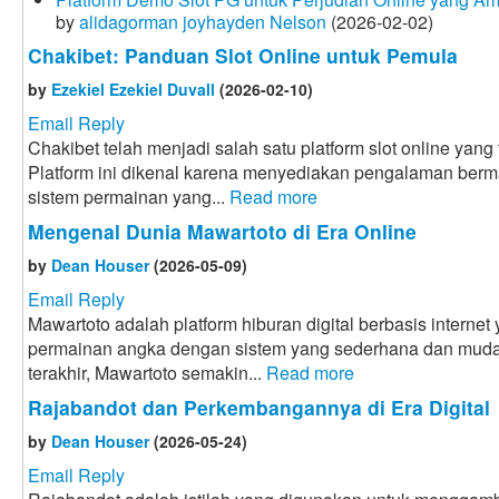
by
alidagorman joyhayden Nelson
(2026-02-02)
Chakibet: Panduan Slot Online untuk Pemula
by
Ezekiel Ezekiel Duvall
(2026-02-10)
Email Reply
Chakibet telah menjadi salah satu platform slot online yang
Platform ini dikenal karena menyediakan pengalaman ber
sistem permainan yang...
Read more
Mengenal Dunia Mawartoto di Era Online
by
Dean Houser
(2026-05-09)
Email Reply
Mawartoto adalah platform hiburan digital berbasis interne
permainan angka dengan sistem yang sederhana dan muda
terakhir, Mawartoto semakin...
Read more
Rajabandot dan Perkembangannya di Era Digital
by
Dean Houser
(2026-05-24)
Email Reply