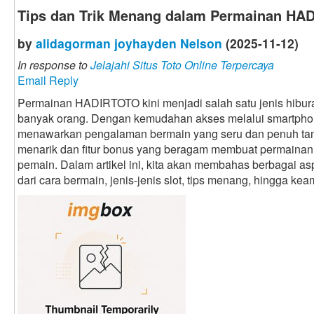
Tips dan Trik Menang dalam Permainan H
by
alidagorman joyhayden Nelson
(2025-11-12)
In response to
Jelajahi Situs Toto Online Terpercaya
Email Reply
Permainan HADIRTOTO kini menjadi salah satu jenis hiburan
banyak orang. Dengan kemudahan akses melalui smartph
menawarkan pengalaman bermain yang seru dan penuh tanta
menarik dan fitur bonus yang beragam membuat permainan 
pemain. Dalam artikel ini, kita akan membahas berbagai a
dari cara bermain, jenis-jenis slot, tips menang, hingga k