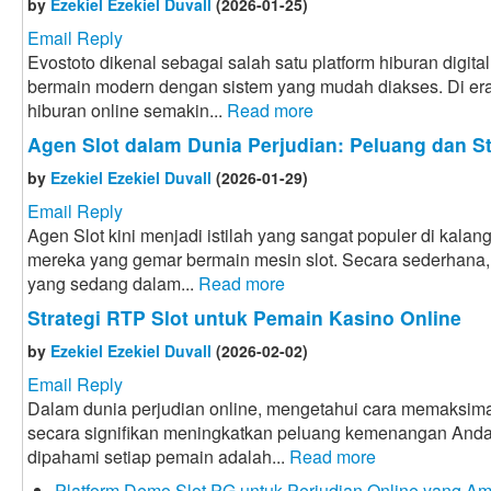
by
Ezekiel Ezekiel Duvall
(2026-01-25)
Email Reply
Evostoto dikenal sebagai salah satu platform hiburan dig
bermain modern dengan sistem yang mudah diakses. Di era d
hiburan online semakin...
Read more
Agen Slot dalam Dunia Perjudian: Peluang dan St
by
Ezekiel Ezekiel Duvall
(2026-01-29)
Email Reply
Agen Slot kini menjadi istilah yang sangat populer di kalan
mereka yang gemar bermain mesin slot. Secara sederhana,
yang sedang dalam...
Read more
Strategi RTP Slot untuk Pemain Kasino Online
by
Ezekiel Ezekiel Duvall
(2026-02-02)
Email Reply
Dalam dunia perjudian online, mengetahui cara memaksim
secara signifikan meningkatkan peluang kemenangan Anda. 
dipahami setiap pemain adalah...
Read more
Platform Demo Slot PG untuk Perjudian Online yang A