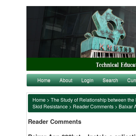
Home
About
Login
Search
Cur
Home
>
The Study of Relationship between the 
Skid Resistance
>
Reader Comments
>
Baixar A
Reader Comments