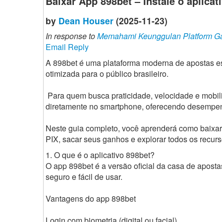
Baixar App 898bet – Instale o aplicat
by
Dean Houser
(2025-11-23)
In response to
Memahami Keunggulan Platform G
Email Reply
A 898bet é uma plataforma moderna de apostas esp
otimizada para o público brasileiro.
Para quem busca praticidade, velocidade e mobil
diretamente no smartphone, oferecendo desempenh
Neste guia completo, você aprenderá como baixar 
PIX, sacar seus ganhos e explorar todos os recurs
1. O que é o aplicativo 898bet?
O app 898bet é a versão oficial da casa de aposta
seguro e fácil de usar.
Vantagens do app 898bet
Login com biometria (digital ou facial)