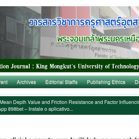
rent
Archives
Editorial Staffs
Publishing Ethics
D
Mean Depth Value and Friction Resistance and Factor Influenci
pp 898bet – Instale o aplicativo...