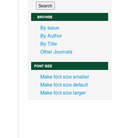
BROWSE
By Issue
By Author
By Title
Other Journals
FONT SIZE
Make font size smaller
Make font size default
Make font size larger