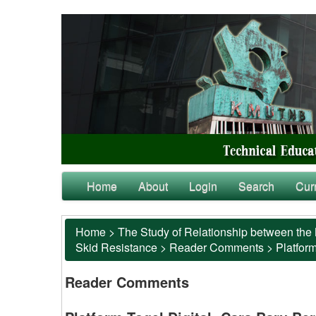
Home
About
Login
Search
Cur
Home
>
The Study of Relationship between the 
Skid Resistance
>
Reader Comments
>
Platform
Reader Comments