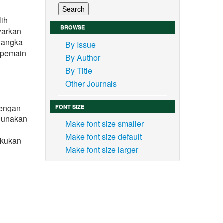
lih
BROWSE
warkan
g angka
By Issue
 pemain
By Author
By Title
Other Journals
dengan
FONT SIZE
ggunakan
Make font size smaller
a
Make font size default
akukan
Make font size larger