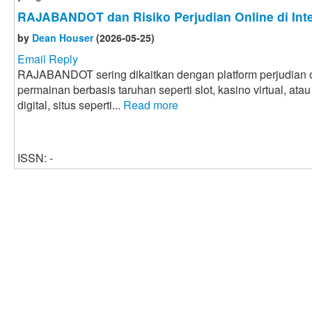
RAJABANDOT dan Risiko Perjudian Online di Int
by
Dean Houser
(2026-05-25)
Email Reply
RAJABANDOT sering dikaitkan dengan platform perjudian 
permainan berbasis taruhan seperti slot, kasino virtual, a
digital, situs seperti...
Read more
ISSN: -