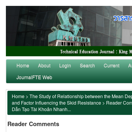
Home
About
Login
Search
Current
A
JournalFTE Web
Home
>
The Study of Relationship between the Mean Dep
and Factor Influencing the Skid Resistance
>
Reader Co
Dẫn Tạo Tài Khoản Nhanh...
Reader Comments