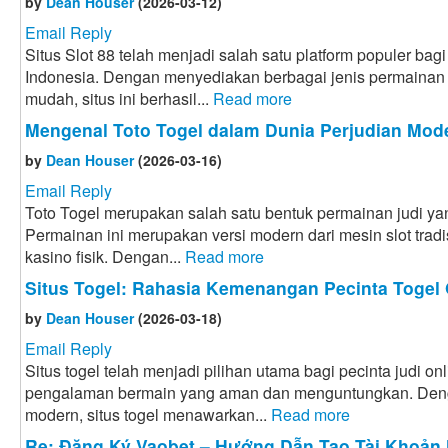
by
Dean Houser
(2026-03-12)
Email Reply
Situs Slot 88 telah menjadi salah satu platform populer bag
Indonesia. Dengan menyediakan berbagai jenis permainan s
mudah, situs ini berhasil...
Read more
Mengenal Toto Togel dalam Dunia Perjudian Mod
by
Dean Houser
(2026-03-16)
Email Reply
Toto Togel merupakan salah satu bentuk permainan judi yang
Permainan ini merupakan versi modern dari mesin slot tradi
kasino fisik. Dengan...
Read more
Situs Togel: Rahasia Kemenangan Pecinta Togel 
by
Dean Houser
(2026-03-18)
Email Reply
Situs togel telah menjadi pilihan utama bagi pecinta judi o
pengalaman bermain yang aman dan menguntungkan. Denga
modern, situs togel menawarkan...
Read more
Re: Đăng Ký Vaobet – Hướng Dẫn Tạo Tài Khoản