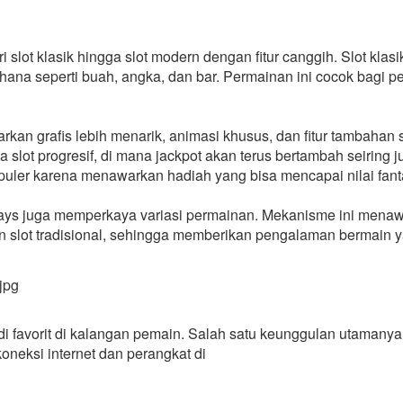
slot klasik hingga slot modern dengan fitur canggih. Slot klasi
hana seperti buah, angka, dan bar. Permainan ini cocok bagi 
rkan grafis lebih menarik, animasi khusus, dan fitur tambahan s
ga slot progresif, di mana jackpot akan terus bertambah seiring 
opuler karena menawarkan hadiah yang bisa mencapai nilai fanta
ys juga memperkaya variasi permainan. Mekanisme ini mena
n slot tradisional, sehingga memberikan pengalaman bermain 
avorit di kalangan pemain. Salah satu keunggulan utamanya
eksi internet dan perangkat di