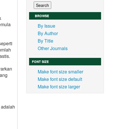
BROWSE
k
pemula
By Issue
By Author
By Title
eperti
Other Journals
jumlah
stis.
FONT SIZE
warkan
Make font size smaller
yang
Make font size default
Make font size larger
 adalah