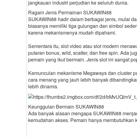
jangkauan industri perjudian ke seluruh dunia.
Ragam Jenis Permainan SUKAWIN88
SUKAWIN88 hadir dalam berbagai jenis, mulai dari 
biasanya memiliki tiga gulungan dan simbol seder
karena mekanismenya mudah dipahami.
Sementara itu, slot video atau slot modern menawa
putaran bonus, wild, scatter, dan free spin. Ada ju
pemain yang ikut bermain. Jenis slot ini sangat p
Kemunculan mekanisme Megaways dan cluster pa
cara menang yang jauh lebih banyak dibandingka
lebih dinamis.
Keunggulan Bermain SUKAWIN88
Ada banyak alasan mengapa SUKAWIN88 menjadi f
kemudahan akses. Pemain hanya membutuhkan kon