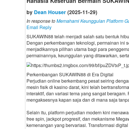
Rahasia Keseruan Bermain SUKAWIN
by
Dean Houser
(2025-11-29)
In response to
Memahami Keunggulan Platform G
Email Reply
SUKAWIN88 telah menjadi salah satu bentuk hibura
Dengan perkembangan teknologi, permainan ini s
menjadikannya pilihan utama bagi para penggema
permainannya, keunggulan yang ditawarkan, serta 
Perkembangan SUKAWIN88 di Era Digital
Perjudian online berkembang pesat seiring dengan
mesin fisik di kasino darat, kini telah bertransform
interaktif, dan variasi tema yang sangat beraga
mengaksesnya kapan saja dan di mana saja tanpa 
Selain itu, platform perjudian modern kini menawar
free spin, jackpot progresif, dan mekanisme M
kemenangan yang bervariasi. Transformasi digita