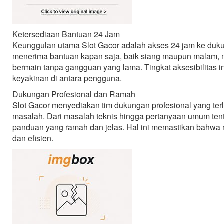
Ketersediaan Bantuan 24 Jam
Keunggulan utama Slot Gacor adalah akses 24 jam ke duk
menerima bantuan kapan saja, baik siang maupun malam,
bermain tanpa gangguan yang lama. Tingkat aksesibilitas
keyakinan di antara pengguna.
Dukungan Profesional dan Ramah
Slot Gacor menyediakan tim dukungan profesional yang ter
masalah. Dari masalah teknis hingga pertanyaan umum te
panduan yang ramah dan jelas. Hal ini memastikan bahwa m
dan efisien.