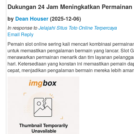
Dukungan 24 Jam Meningkatkan Permainan 
by
Dean Houser
(2025-12-06)
In response to
Jelajahi Situs Toto Online Terpercaya
Email Reply
Pemain slot online sering kali mencari kombinasi permain
untuk memastikan pengalaman bermain yang lancar. Slot Gac
menawarkan permainan menarik dan tim layanan pelanggan
hari. Ketersediaan yang konstan ini memastikan pemain d
cepat, menjadikan pengalaman bermain mereka lebih ama