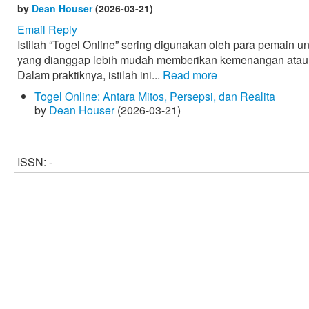
by
Dean Houser
(2026-03-21)
Email Reply
Istilah “Togel Online” sering digunakan oleh para pemain
yang dianggap lebih mudah memberikan kemenangan atau ja
Dalam praktiknya, istilah ini...
Read more
Togel Online: Antara Mitos, Persepsi, dan Realita
by
Dean Houser
(2026-03-21)
ISSN: -