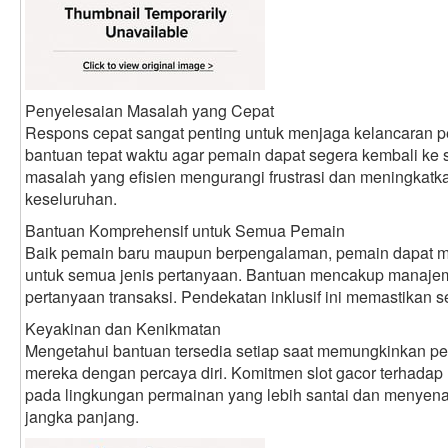
Penyelesaian Masalah yang Cepat
Respons cepat sangat penting untuk menjaga kelancaran 
bantuan tepat waktu agar pemain dapat segera kembali k
masalah yang efisien mengurangi frustrasi dan meningka
keseluruhan.
Bantuan Komprehensif untuk Semua Pemain
Baik pemain baru maupun berpengalaman, pemain dapat m
untuk semua jenis pertanyaan. Bantuan mencakup manajeme
pertanyaan transaksi. Pendekatan inklusif ini memastikan 
Keyakinan dan Kenikmatan
Mengetahui bantuan tersedia setiap saat memungkinkan p
mereka dengan percaya diri. Komitmen slot gacor terhadap
pada lingkungan permainan yang lebih santai dan menyena
jangka panjang.