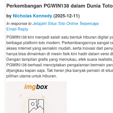
Perkembangan PGWIN138 dalam Dunia Toto 
by
Nicholas Kennedy
(2025-12-11)
In response to
Jelajahi Situs Toto Online Terpercaya
Email Reply
PGWIN138 kini menjadi salah satu bentuk hiburan digital y
berbagai platform toto modern. Perkembangannya sangat ce
akses internet yang semakin mudah, serta inovasi dari pe
hanya bisa dimainkan di mesin fisik kini hadir dalam versi di
Dengan tampilan grafis yang memukau, efek suara realistis, 
PGWIN138 berhasil menciptakan pengalaman bermain ya
dijangkau kapan saja. Tak heran jika banyak pemain di situs
pilihan utama untuk hiburan.