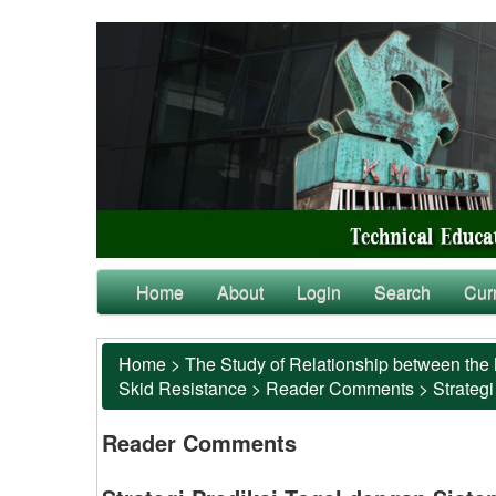
Home
About
Login
Search
Cur
Home
>
The Study of Relationship between the 
Skid Resistance
>
Reader Comments
>
Strateg
Reader Comments