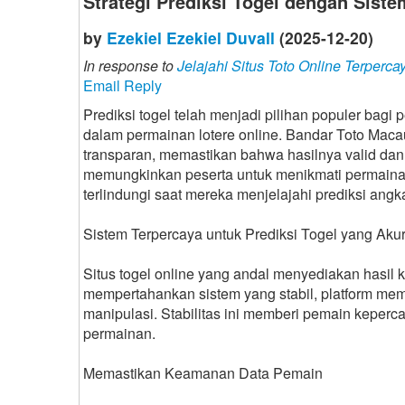
Strategi Prediksi Togel dengan Sist
by
Ezekiel Ezekiel Duvall
(2025-12-20)
In response to
Jelajahi Situs Toto Online Terperca
Email Reply
Prediksi togel telah menjadi pilihan populer bagi
dalam permainan lotere online. Bandar Toto Maca
transparan, memastikan bahwa hasilnya valid dan
memungkinkan peserta untuk menikmati permaina
terlindungi saat mereka menjelajahi prediksi angk
Sistem Terpercaya untuk Prediksi Togel yang Akur
Situs togel online yang andal menyediakan hasil
mempertahankan sistem yang stabil, platform me
manipulasi. Stabilitas ini memberi pemain keperc
permainan.
Memastikan Keamanan Data Pemain