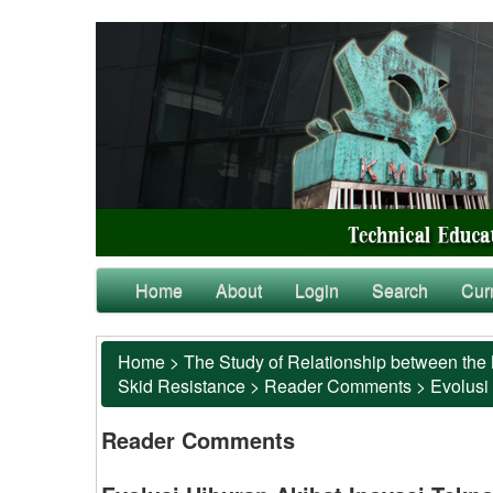
Home
About
Login
Search
Cur
Home
>
The Study of Relationship between the 
Skid Resistance
>
Reader Comments
>
Evolusi
Reader Comments