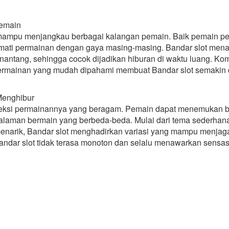
Pemain
na mampu menjangkau berbagai kalangan pemain. Baik pemain p
ati permainan dengan gaya masing-masing. Bandar slot men
antang, sehingga cocok dijadikan hiburan di waktu luang. Ko
 permainan yang mudah dipahami membuat Bandar slot semakin 
 Menghibur
oleksi permainannya yang beragam. Pemain dapat menemukan 
alaman bermain yang berbeda-beda. Mulai dari tema sederhan
enarik, Bandar slot menghadirkan variasi yang mampu menjag
dar slot tidak terasa monoton dan selalu menawarkan sensas