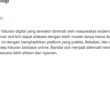
logi
ya
i hiburan digital yang semakin diminati oleh masyarakat modern
an slot kini dapat diakses dengan lebih mudah tanpa harus d
 ini dengan menghadirkan platform yang praktis, fleksibel, dan 
 hiburan berbasis online, Bandar slot menjadi alternatif men
secara lebih efisien dan nyaman.