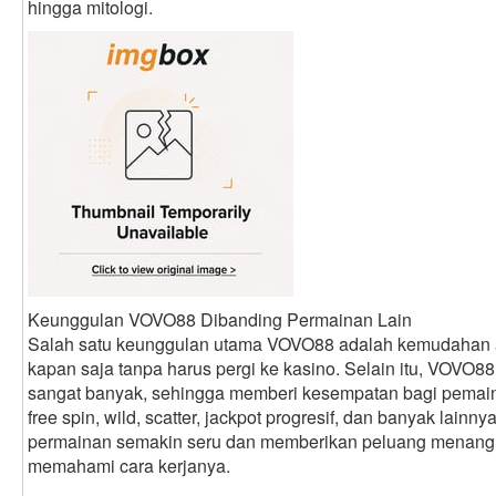
hingga mitologi.
Keunggulan VOVO88 Dibanding Permainan Lain
Salah satu keunggulan utama VOVO88 adalah kemudahan 
kapan saja tanpa harus pergi ke kasino. Selain itu, VOVO
sangat banyak, sehingga memberi kesempatan bagi pemain 
free spin, wild, scatter, jackpot progresif, dan banyak lainny
permainan semakin seru dan memberikan peluang menang y
memahami cara kerjanya.