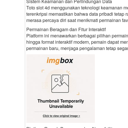
Sistem Keamanan dan Perlindungan Data
Toto slot 4d menggunakan teknologi keamanan mo
terenkripsi memastikan bahwa data pribadi tetap
merasa percaya diri saat menikmati permainan favo
Permainan Beragam dan Fitur Interaktif
Platform ini menawarkan berbagai pilihan permain
hingga format interaktif modern, pemain dapat me
permainan baru, menjaga pengalaman tetap segar