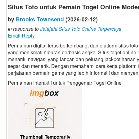
Situs Toto untuk Pemain Togel Online Mode
by
Brooks Townsend
(2026-02-12)
In response to
Jelajahi Situs Toto Online Terpercaya
Email Reply
Permainan digital terus berkembang, dan platform situs to
yang menikmati hiburan berbasis angka. Situs togel onli
menarik, navigasi yang lancar, dan peluang jackpot haria
segar dan menarik. Dengan memahami cara kerja platform i
perjalanan bermain game yang lebih informatif dan menye
Permainan Interaktif untuk Penggemar Togel Online