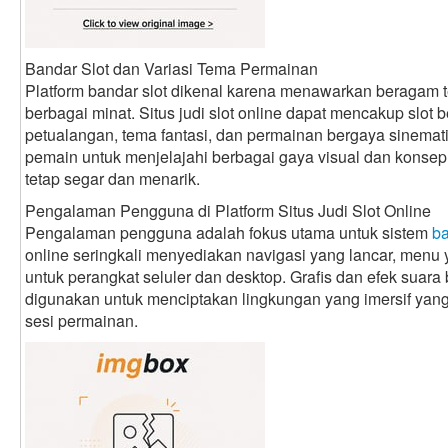
Bandar Slot dan Variasi Tema Permainan
Platform bandar slot dikenal karena menawarkan beragam 
berbagai minat. Situs judi slot online dapat mencakup slot 
petualangan, tema fantasi, dan permainan bergaya sinemat
pemain untuk menjelajahi berbagai gaya visual dan kons
tetap segar dan menarik.
Pengalaman Pengguna di Platform Situs Judi Slot Online
Pengalaman pengguna adalah fokus utama untuk sistem
ba
online seringkali menyediakan navigasi yang lancar, menu ya
untuk perangkat seluler dan desktop. Grafis dan efek suara
digunakan untuk menciptakan lingkungan yang imersif ya
sesi permainan.