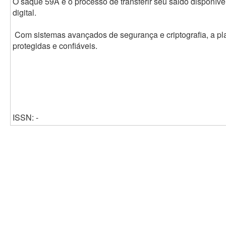
O saque 59A é o processo de transferir seu saldo disponível
digital.
Com sistemas avançados de segurança e criptografia, a pla
protegidas e confiáveis.
ISSN: -