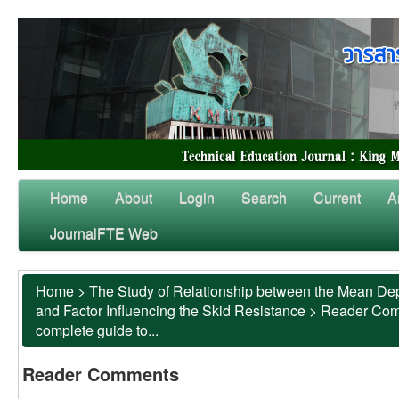
Home
About
Login
Search
Current
A
JournalFTE Web
Home
>
The Study of Relationship between the Mean Dep
and Factor Influencing the Skid Resistance
>
Reader Co
complete guide to...
Reader Comments