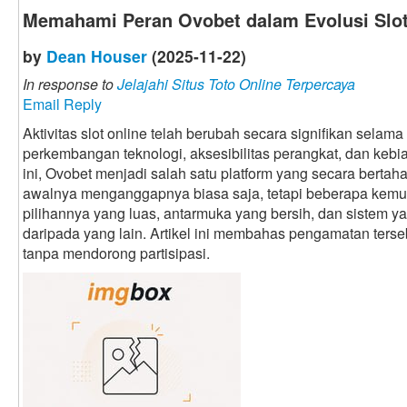
Memahami Peran Ovobet dalam Evolusi Slot 
by
Dean Houser
(2025-11-22)
In response to
Jelajahi Situs Toto Online Terpercaya
Email Reply
Aktivitas slot online telah berubah secara signifikan selama
perkembangan teknologi, aksesibilitas perangkat, dan kebia
ini, Ovobet menjadi salah satu platform yang secara berta
awalnya menganggapnya biasa saja, tetapi beberapa kemu
pilihannya yang luas, antarmuka yang bersih, dan sistem y
daripada yang lain. Artikel ini membahas pengamatan terse
tanpa mendorong partisipasi.