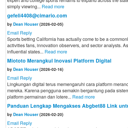
expert and college sports remains to expand across the state
simply viewing...
Read more
gefeli4408@cimario.com
by
Dean Houser
(2026-02-05)
Email Reply
Sports betting California has actually come to be a commonl
activities fans, innovation observers, and sector analysts. A
influential states...
Read more
Miototo Merangkul Inovasi Platform Digital
by
Dean Houser
(2026-02-16)
Email Reply
Lingkungan digital terus memengaruhi cara platform mera
mereka. Karena pengguna semakin bergantung pada sistem o
platform permainan dan lotere...
Read more
Panduan Lengkap Mengakses Abgbet88 Link unt
by
Dean Houser
(2026-02-20)
Email Reply