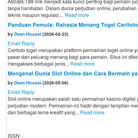
ABGBET88 link menjadi kata kunci penting bagi pemain judi
tanpa hambatan. Dalam dunia perjudian online, perubahan 
teknis maupun regulasi....
Read more
Panduan Pemula: Rahasia Menang Togel Ceritot
by
Dean Houser
(2026-02-23)
Email Reply
Ceritoto togel merupakan platform permainan togel online
pasar dan peluang menang bagi para pemain. Situs ini di
mengakses berbagai jenis...
Read more
Mengenal Dunia Slot Online dan Cara Bermain 
by
Dean Houser
(2026-05-06)
Email Reply
Slot online merupakan salah satu permainan kasino digital 
perjudian modern. Permainan ini hadir dengan tampilan men
dan berbagai tema kreatif yang...
Read more
ISSN: -