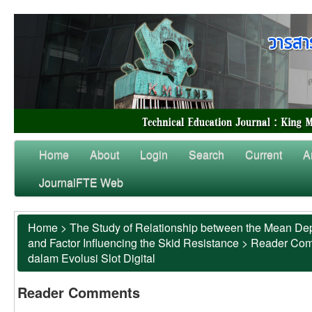
Home
About
Login
Search
Current
A
JournalFTE Web
Home
>
The Study of Relationship between the Mean Dep
and Factor Influencing the Skid Resistance
>
Reader Co
dalam Evolusi Slot Digital
Reader Comments