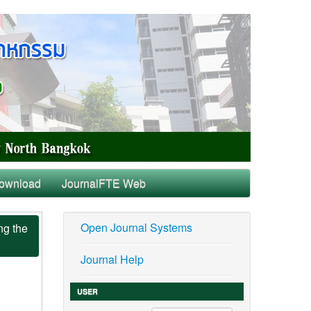
ownload
JournalFTE Web
Open Journal Systems
ng the
Journal Help
USER