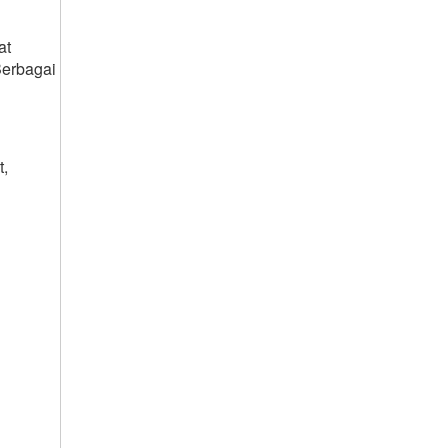
at
Berbagai
t,