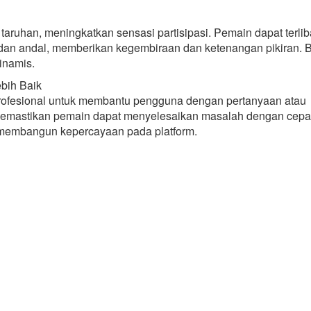
taruhan, meningkatkan sensasi partisipasi. Pemain dapat terlib
s dan andal, memberikan kegembiraan dan ketenangan pikiran. 
inamis.
bih Baik
ofesional untuk membantu pengguna dengan pertanyaan atau
 memastikan pemain dapat menyelesaikan masalah dengan cepa
membangun kepercayaan pada platform.