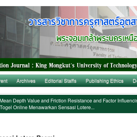
rent
Archives
Editorial Staffs
Publishing Ethics
D
Mean Depth Value and Friction Resistance and Factor Influenci
Togel Online Menawarkan Sensasi Lotere...