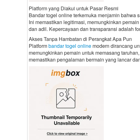
Platform yang Diakui untuk Pasar Resmi
Bandar togel online terkemuka menjamin bahwa se
Ini memastikan legitimasi, memungkinkan pemain 
dan adil. Kepercayaan dan transparansi adalah fo
Akses Tanpa Hambatan di Perangkat Apa Pun
Platform
bandar togel online
modern dirancang untu
memungkinkan pemain untuk memasang taruhan, me
memastikan pengalaman bermain yang lancar dan 