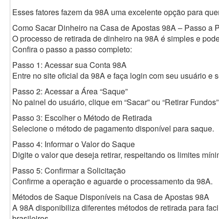
Esses fatores fazem da 98A uma excelente opção para quem
Como Sacar Dinheiro na Casa de Apostas 98A – Passo a 
O processo de retirada de dinheiro na 98A é simples e pod
Confira o passo a passo completo:
Passo 1: Acessar sua Conta 98A
Entre no site oficial da 98A e faça login com seu usuário e 
Passo 2: Acessar a Área “Saque”
No painel do usuário, clique em “Sacar” ou “Retirar Fundos”
Passo 3: Escolher o Método de Retirada
Selecione o método de pagamento disponível para saque.
Passo 4: Informar o Valor do Saque
Digite o valor que deseja retirar, respeitando os limites mí
Passo 5: Confirmar a Solicitação
Confirme a operação e aguarde o processamento da 98A.
Métodos de Saque Disponíveis na Casa de Apostas 98A
A 98A disponibiliza diferentes métodos de retirada para fac
brasileiros.