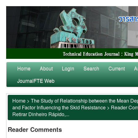
Home
About
Login
Search
Current
A
JournalFTE Web
Home
>
The Study of Relationship between the Mean Dep
and Factor Influencing the Skid Resistance
>
Reader Co
Retirar Dinheiro Rápido,...
Reader Comments