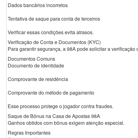
Dados bancários incorretos
Tentativa de saque para conta de terceiros
Verificar essas condições evita atrasos.
Verificação de Conta e Documentos (KYC)
Para garantir segurança, a 98A pode solicitar a verificação 
Documentos Comuns
Documento de identidade
Comprovante de residência
Comprovante do método de pagamento
Esse processo protege o jogador contra fraudes.
Saque de Bônus na Casa de Apostas 98A
Ganhos obtidos com bônus exigem atenção especial.
Regras Importantes