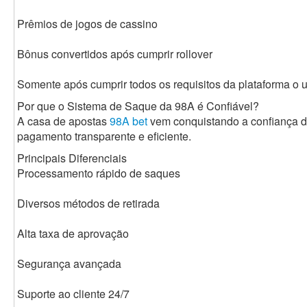
Prêmios de jogos de cassino
Bônus convertidos após cumprir rollover
Somente após cumprir todos os requisitos da plataforma o u
Por que o Sistema de Saque da 98A é Confiável?
A casa de apostas
98A bet
vem conquistando a confiança d
pagamento transparente e eficiente.
Principais Diferenciais
Processamento rápido de saques
Diversos métodos de retirada
Alta taxa de aprovação
Segurança avançada
Suporte ao cliente 24/7