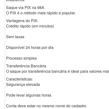
Saque via PIX na 98A
O PIX é o método mais rápido e popular.
Vantagens do PIX:
Crédito rápido (em minutos)
Sem taxas
Disponível 24 horas por dia
Processo simples
Transferência Bancária
O saque por transferência bancária é ideal para valores mai
Características:
Segurança elevada
Pode levar algumas horas
Conta deve estar no mesmo nome do cadastro