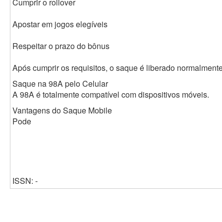
Cumprir o rollover
Apostar em jogos elegíveis
Respeitar o prazo do bônus
Após cumprir os requisitos, o saque é liberado normalmente
Saque na 98A pelo Celular
A 98A é totalmente compatível com dispositivos móveis.
Vantagens do Saque Mobile
Pode
ISSN: -