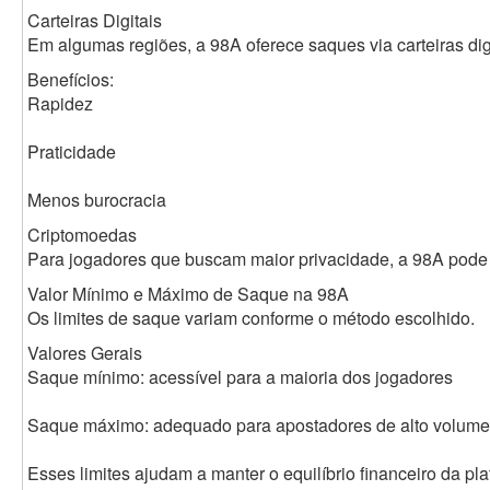
Carteiras Digitais
Em algumas regiões, a 98A oferece saques via carteiras digi
Benefícios:
Rapidez
Praticidade
Menos burocracia
Criptomoedas
Para jogadores que buscam maior privacidade, a 98A pode
Valor Mínimo e Máximo de Saque na 98A
Os limites de saque variam conforme o método escolhido.
Valores Gerais
Saque mínimo: acessível para a maioria dos jogadores
Saque máximo: adequado para apostadores de alto volume
Esses limites ajudam a manter o equilíbrio financeiro da pla