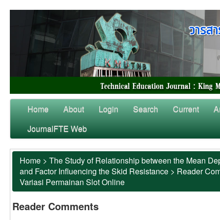
Home
About
Login
Search
Current
A
JournalFTE Web
Home
>
The Study of Relationship between the Mean Dep
and Factor Influencing the Skid Resistance
>
Reader Co
Variasi Permainan Slot Online
Reader Comments