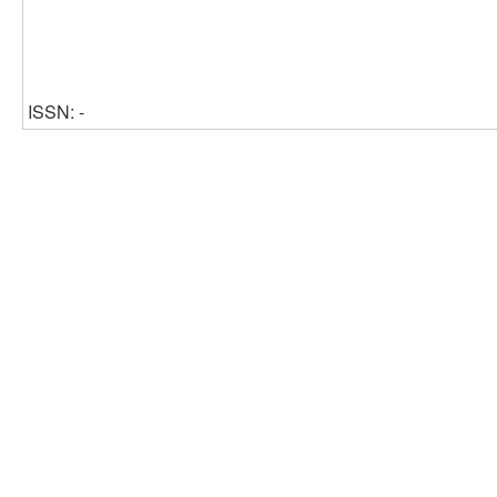
ISSN: -