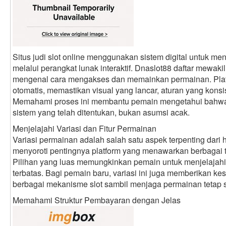
Situs judi slot online menggunakan sistem digital untuk m
melalui perangkat lunak interaktif. Dnaslot88 daftar mewak
mengenal cara mengakses dan memainkan permainan. Platf
otomatis, memastikan visual yang lancar, aturan yang konsis
Memahami proses ini membantu pemain mengetahui bahwa 
sistem yang telah ditentukan, bukan asumsi acak.
Menjelajahi Variasi dan Fitur Permainan
Variasi permainan adalah salah satu aspek terpenting dari h
menyoroti pentingnya platform yang menawarkan berbagai 
Pilihan yang luas memungkinkan pemain untuk menjelajah
terbatas. Bagi pemain baru, variasi ini juga memberikan 
berbagai mekanisme slot sambil menjaga permainan tetap 
Memahami Struktur Pembayaran dengan Jelas