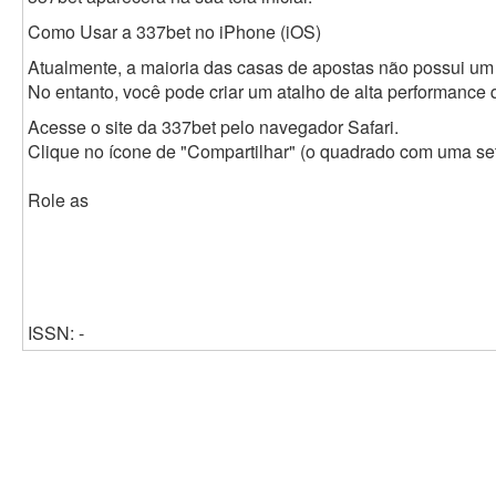
Como Usar a 337bet no iPhone (iOS)
Atualmente, a maioria das casas de apostas não possui um a
No entanto, você pode criar um atalho de alta performance 
Acesse o site da 337bet pelo navegador Safari.
Clique no ícone de "Compartilhar" (o quadrado com uma seta
Role as
ISSN: -