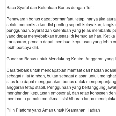
Baca Syarat dan Ketentuan Bonus dengan Teliti
Penawaran bonus dapat bermanfaat, tetapi hanya jika atura
selalu memeriksa kondisi penting seperti kelayakan, langk
penggunaan. Syarat dan ketentuan yang jelas membantu 
yang dapat menyebabkan frustrasi di kemudian hari. Ketika
transparan, pemain dapat membuat keputusan yang lebih 
lebih percaya diri.
Gunakan Bonus untuk Mendukung Kontrol Anggaran yang L
Cara terbaik untuk mendapatkan manfaat dari hadiah ada
sebagai nilai tambah, bukan sebagai alasan untuk mengha
situs toto dapat menggunakan bonus untuk memperpanjang
anggaran tetap stabil. Penggunaan yang bertanggung jawa
menghindari keputusan emosional, dan tetap konsisten den
membantu pemain menikmati sisi hiburan tanpa menciptaka
Pilih Platform yang Aman untuk Keamanan Hadiah