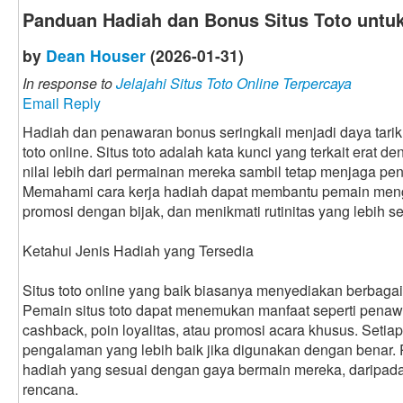
Panduan Hadiah dan Bonus Situs Toto untu
by
Dean Houser
(2026-01-31)
In response to
Jelajahi Situs Toto Online Terpercaya
Email Reply
Hadiah dan penawaran bonus seringkali menjadi daya tarik
toto online. Situs toto adalah kata kunci yang terkait era
nilai lebih dari permainan mereka sambil tetap menjaga p
Memahami cara kerja hadiah dapat membantu pemain men
promosi dengan bijak, dan menikmati rutinitas yang lebih se
Ketahui Jenis Hadiah yang Tersedia
Situs toto online yang baik biasanya menyediakan berbagai
Pemain situs toto dapat menemukan manfaat seperti penaw
cashback, poin loyalitas, atau promosi acara khusus. Seti
pengalaman yang lebih baik jika digunakan dengan benar.
hadiah yang sesuai dengan gaya bermain mereka, daripad
rencana.