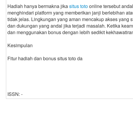
Hadiah hanya bermakna jika
situs toto
online tersebut anda
menghindari platform yang memberikan janji berlebihan at
tidak jelas. Lingkungan yang aman mencakup akses yang st
dan dukungan yang andal jika terjadi masalah. Ketika ke
dan menggunakan bonus dengan lebih sedikit kekhawatira
Kesimpulan
Fitur hadiah dan bonus situs toto da
ISSN: -