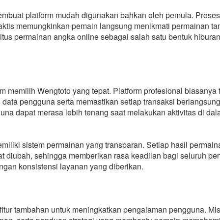
membuat platform mudah digunakan bahkan oleh pemula. Proses
 praktis memungkinkan pemain langsung menikmati permainan ta
tus permainan angka online sebagai salah satu bentuk hiburan 
 memilih Wengtoto yang tepat. Platform profesional biasanya 
 data pengguna serta memastikan setiap transaksi berlangsun
na dapat merasa lebih tenang saat melakukan aktivitas di da
emiliki sistem permainan yang transparan. Setiap hasil permain
pat diubah, sehingga memberikan rasa keadilan bagi seluruh pe
gan konsistensi layanan yang diberikan.
itur tambahan untuk meningkatkan pengalaman pengguna. Mis