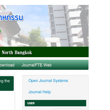
ownload
JournalFTE Web
Open Journal Systems
ng the
Journal Help
USER