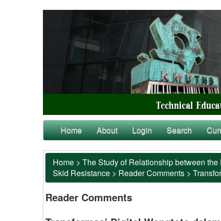
Home
About
Login
Search
Cur
Home
>
The Study of Relationship between the 
Skid Resistance
>
Reader Comments
>
Transfo
Reader Comments