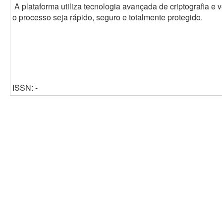
A plataforma utiliza tecnologia avançada de criptografia e v
o processo seja rápido, seguro e totalmente protegido.
ISSN: -