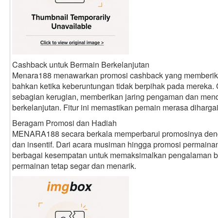
Cashback untuk Bermain Berkelanjutan
Menara188 menawarkan promosi cashback yang memberik
bahkan ketika keberuntungan tidak berpihak pada mereka.
sebagian kerugian, memberikan jaring pengaman dan men
berkelanjutan. Fitur ini memastikan pemain merasa dihargai
Beragam Promosi dan Hadiah
MENARA188 secara berkala memperbarui promosinya deng
dan insentif. Dari acara musiman hingga promosi permaina
berbagai kesempatan untuk memaksimalkan pengalaman be
permainan tetap segar dan menarik.