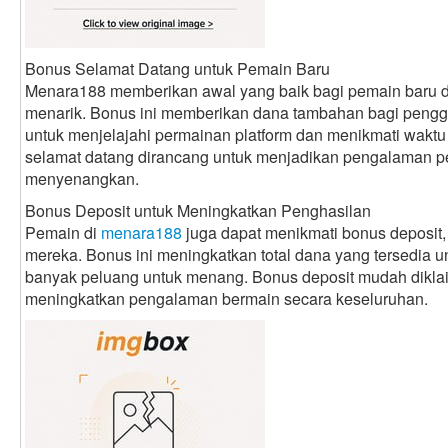
Bonus Selamat Datang untuk Pemain Baru
Menara188 memberikan awal yang baik bagi pemain baru 
menarik. Bonus ini memberikan dana tambahan bagi peng
untuk menjelajahi permainan platform dan menikmati waktu
selamat datang dirancang untuk menjadikan pengalaman p
menyenangkan.
Bonus Deposit untuk Meningkatkan Penghasilan
Pemain di
menara188
juga dapat menikmati bonus deposit,
mereka. Bonus ini meningkatkan total dana yang tersedia 
banyak peluang untuk menang. Bonus deposit mudah diklai
meningkatkan pengalaman bermain secara keseluruhan.