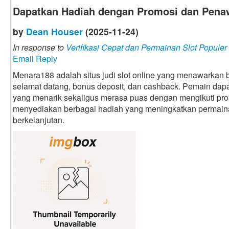
Dapatkan Hadiah dengan Promosi dan Pena
by
Dean Houser
(2025-11-24)
In response to
Verifikasi Cepat dan Permainan Slot Populer
Email Reply
Menara188 adalah situs judi slot online yang menawarkan b
selamat datang, bonus deposit, dan cashback. Pemain da
yang menarik sekaligus merasa puas dengan mengikuti pr
menyediakan berbagai hadiah yang meningkatkan permaina
berkelanjutan.