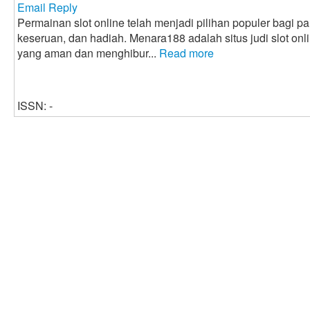
Email Reply
Permainan slot online telah menjadi pilihan populer bagi 
keseruan, dan hadiah. Menara188 adalah situs judi slot o
yang aman dan menghibur...
Read more
ISSN: -