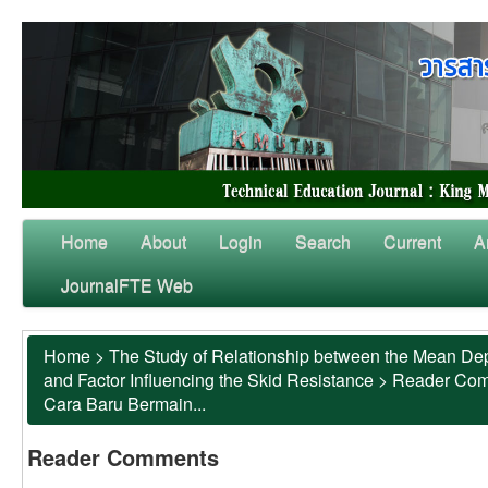
Home
About
Login
Search
Current
A
JournalFTE Web
Home
>
The Study of Relationship between the Mean Dep
and Factor Influencing the Skid Resistance
>
Reader Co
Cara Baru Bermain...
Reader Comments