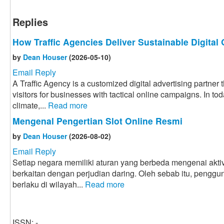
Replies
How Traffic Agencies Deliver Sustainable Digital
by
Dean Houser
(2026-05-10)
Email Reply
A Traffic Agency is a customized digital advertising partner
visitors for businesses with tactical online campaigns. In to
climate,...
Read more
Mengenal Pengertian Slot Online Resmi
by
Dean Houser
(2026-08-02)
Email Reply
Setiap negara memiliki aturan yang berbeda mengenai aktiv
berkaitan dengan perjudian daring. Oleh sebab itu, penggu
berlaku di wilayah...
Read more
ISSN: -