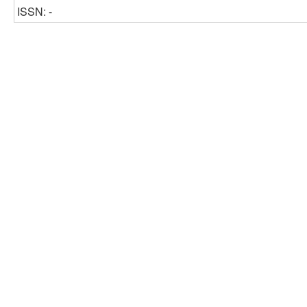
ISSN: -