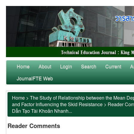
Home
About
Login
Search
Current
A
JournalFTE Web
Home
>
The Study of Relationship between the Mean Dep
and Factor Influencing the Skid Resistance
>
Reader Co
Dẫn Tạo Tài Khoản Nhanh...
Reader Comments