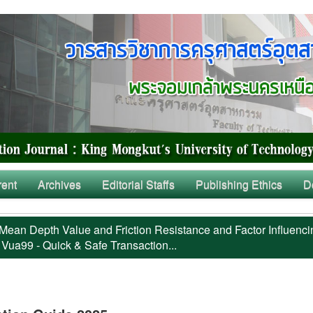
rent
Archives
Editorial Staffs
Publishing Ethics
D
Mean Depth Value and Friction Resistance and Factor Influenci
 Vua99 - Quick & Safe Transaction...