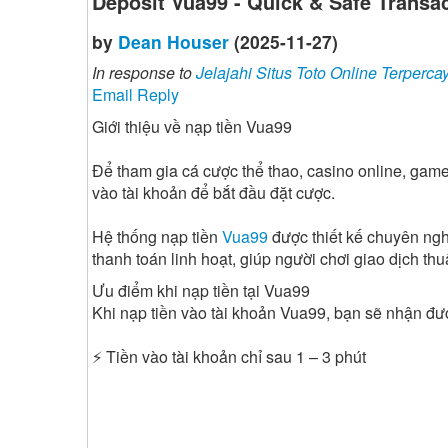
Deposit Vua99 - Quick & Safe Transa
by
Dean Houser
(2025-11-27)
In response to
Jelajahi Situs Toto Online Terperca
Email Reply
Giới thiệu về nạp tiền Vua99
Để tham gia cá cược thể thao, casino online, game
vào tài khoản để bắt đầu đặt cược.
Hệ thống nạp tiền
Vua99
được thiết kế chuyên ngh
thanh toán linh hoạt, giúp người chơi giao dịch thuậ
Ưu điểm khi nạp tiền tại Vua99
Khi nạp tiền vào tài khoản Vua99, bạn sẽ nhận được
⚡ Tiền vào tài khoản chỉ sau 1 – 3 phút