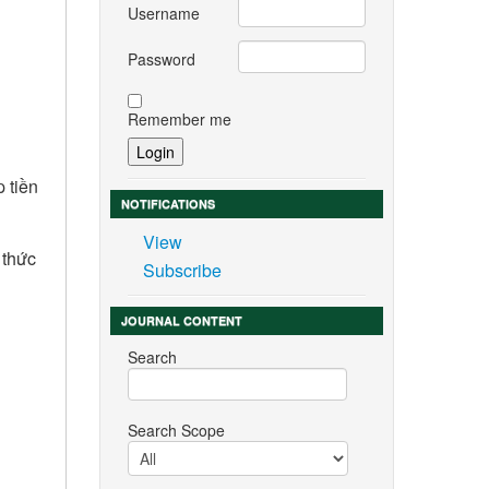
Username
Password
Remember me
 tiền
NOTIFICATIONS
View
 thức
Subscribe
JOURNAL CONTENT
Search
Search Scope