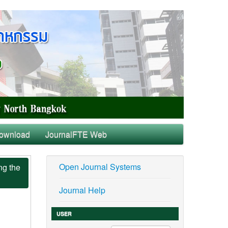
ownload
JournalFTE Web
Open Journal Systems
ng the
Journal Help
USER