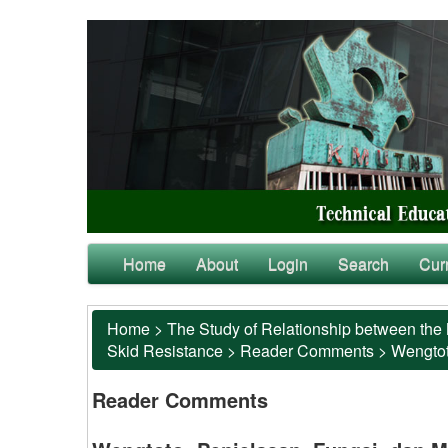
Home
About
Login
Search
Cur
Home
>
The Study of Relationship between the 
Skid Resistance
>
Reader Comments
>
Wengtot
Reader Comments