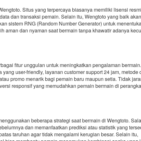
ngtoto. Situs yang terpercaya biasanya memiliki lisensi resm
ata dan transaksi pemain. Selain itu, Wengtoto yang baik aka
an sistem RNG (Random Number Generator) untuk menentuka
bih aman dan nyaman saat bermain tanpa khawatir adanya kec
bagai fitur unggulan untuk meningkatkan pengalaman bermain
a yang user-friendly, layanan customer support 24 jam, metode 
atau promo menarik bagi pemain baru maupun setia. Tidak jara
 versi responsif yang memudahkan pemain bermain di perangka
menggunakan beberapa strategi saat bermain di Wengtoto. Sala
ebelumnya dan memanfaatkan prediksi atau statistik yang tersed
atas taruhan agar tidak mengalami kerugian besar. Selain itu,