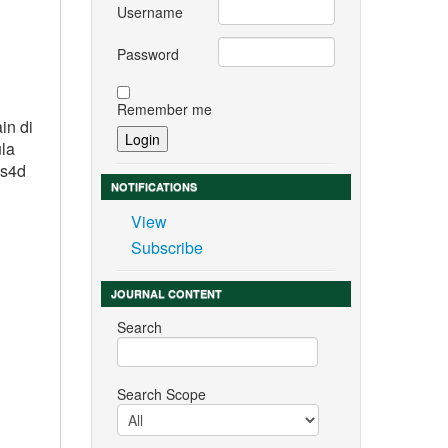
Username
Password
Remember me
in di
la
is4d
NOTIFICATIONS
View
Subscribe
JOURNAL CONTENT
Search
Search Scope