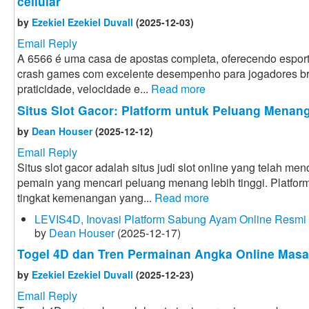
cellular
by
Ezekiel Ezekiel Duvall
(2025-12-03)
Email Reply
A 6566 é uma casa de apostas completa, oferecendo esporte
crash games com excelente desempenho para jogadores br
praticidade, velocidade e...
Read more
Situs Slot Gacor: Platform untuk Peluang Menang
by
Dean Houser
(2025-12-12)
Email Reply
Situs slot gacor adalah situs judi slot online yang telah me
pemain yang mencari peluang menang lebih tinggi. Platfor
tingkat kemenangan yang...
Read more
LEVIS4D, Inovasi Platform Sabung Ayam Online Resmi
by
Dean Houser
(2025-12-17)
Togel 4D dan Tren Permainan Angka Online Masa
by
Ezekiel Ezekiel Duvall
(2025-12-23)
Email Reply