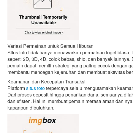
Variasi Permainan untuk Semua Hiburan
Situs toto tidak hanya menawarkan permainan togel biasa, t
seperti 2D, 3D, 4D, colok bebas, shio, dan banyak lainnya.
pemain dapat memilih strategi yang paling cocok dengan ga
membantu mencegah kejenuhan dan membuat aktivitas be
Keamanan dan Kecepatan Transaksi
Platform
situs toto
terpercaya selalu mengutamakan keamana
Dari proses deposit hingga penarikan dana, semuanya dil
dan efisien. Hal ini membuat pemain merasa aman dan nya
kapanpun dibutuhkan.