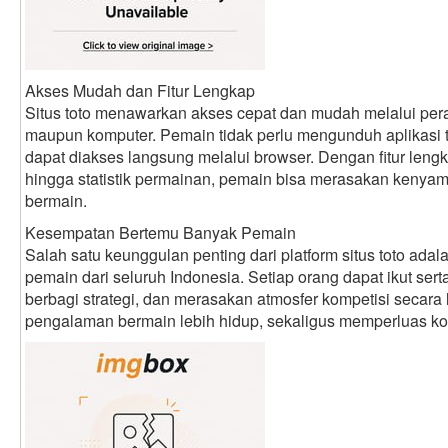
Akses Mudah dan Fitur Lengkap
Situs toto menawarkan akses cepat dan mudah melalui per
maupun komputer. Pemain tidak perlu mengunduh aplikasi
dapat diakses langsung melalui browser. Dengan fitur lengkap
hingga statistik permainan, pemain bisa merasakan kenyam
bermain.
Kesempatan Bertemu Banyak Pemain
Salah satu keunggulan penting dari platform situs toto 
pemain dari seluruh Indonesia. Setiap orang dapat ikut se
berbagi strategi, dan merasakan atmosfer kompetisi secara
pengalaman bermain lebih hidup, sekaligus memperluas ko