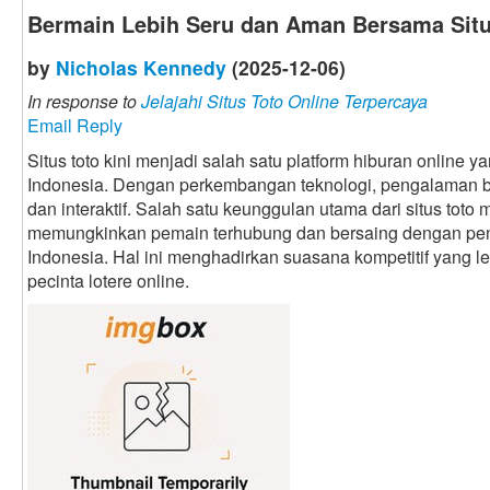
Bermain Lebih Seru dan Aman Bersama Situ
by
Nicholas Kennedy
(2025-12-06)
In response to
Jelajahi Situs Toto Online Terpercaya
Email Reply
Situs toto kini menjadi salah satu platform hiburan online y
Indonesia. Dengan perkembangan teknologi, pengalaman 
dan interaktif. Salah satu keunggulan utama dari situs to
memungkinkan pemain terhubung dan bersaing dengan peng
Indonesia. Hal ini menghadirkan suasana kompetitif yang l
pecinta lotere online.