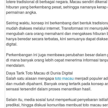
lotere tradisional di berbagai negara. Macau sendiri dikena
hiburan yang berkembang pesat, sehingga namanya kerap 
permainan angka.
Seiring waktu, konsep ini berkembang dari bentuk tradisiona
mudah diakses melalui internet. Transformasi ini menunjuk
mengubah cara orang memahami dan mengakses hiburan ber
hanya beredar secara terbatas, kini semuanya dapat diakse
digital.
Perkembangan ini juga membawa perubahan besar dalam p
di mana banyak orang lebih cepat menerima informasi tanpa
mendalam.
Daya Tarik Toto Macau di Dunia Digital
Salah satu alasan mengapa
toto macau
menjadi populer ad
dan mudah dipahami. Banyak orang tertarik pada konsep a
sensasi tersendiri dalam proses menantikan hasil.
Selain itu, media sosial turut memperkuat penyebaran istilah
prediksi, hingga diskusi komunitas membuat toto macau sem