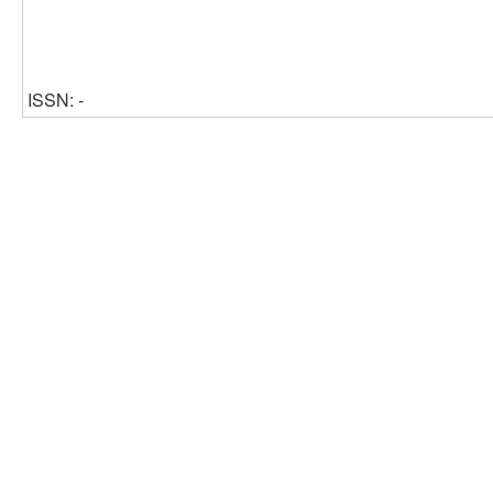
ISSN: -