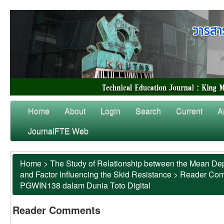
Home
About
Login
Search
Current
A
JournalFTE Web
Home
>
The Study of Relationship between the Mean Dep
and Factor Influencing the Skid Resistance
>
Reader Co
PGWIN138 dalam Dunia Toto Digital
Reader Comments