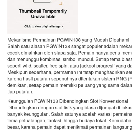
Mekanisme Permainan PGWIN138 yang Mudah Dipahami
Salah satu alasan PGWIN138 sangat populer adalah meka
cocok dimainkan oleh siapa saja. Pemain hanya perlu memil
dan menunggu kombinasi simbol muncul. Setiap tema biasa
seperti wild, scatter, free spin, atau jackpot progresif ya
Meskipun sederhana, permainan ini tetap menghadirkan sen
karena hasil putaran sepenuhnya ditentukan sistem RNG 
demikian, setiap pemain memiliki peluang yang sama dala
tiap putaran.
Keunggulan PGWIN138 Dibandingkan Slot Konvensional
Dibandingkan dengan slot fisik yang biasa dijumpai di lo
banyak keunggulan. Salah satunya adalah variasi permainan
tema petualangan, fantasi, hingga budaya lokal. Kemudaha
besar, karena pemain dapat menikmati permainan langsung 