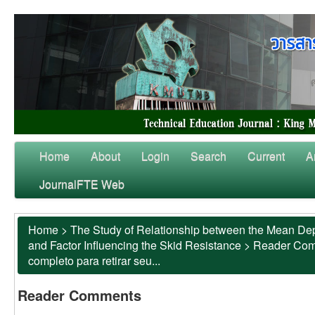
Home
About
Login
Search
Current
A
JournalFTE Web
Home
>
The Study of Relationship between the Mean Dep
and Factor Influencing the Skid Resistance
>
Reader Co
completo para retirar seu...
Reader Comments