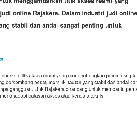
ntuk menggambarkan titik akses resmi yang
di online Rajakera. Dalam industri judi onlin
ang stabil dan andal sangat penting untuk
ya
barkan titik akses resmi yang menghubungkan pemain ke pla
yang berkembang pesat, memiliki tautan yang stabil dan andal sa
tanpa gangguan. Link Rajakera dirancang untuk membantu pem
menghadapi batasan akses atau kendala teknis.