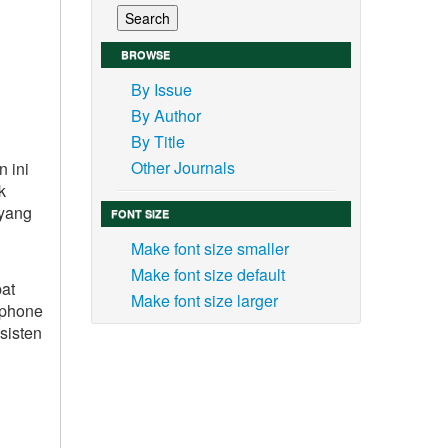
BROWSE
By Issue
By Author
By Title
Other Journals
 ini
k
 yang
FONT SIZE
Make font size smaller
Make font size default
at
Make font size larger
tphone
sisten