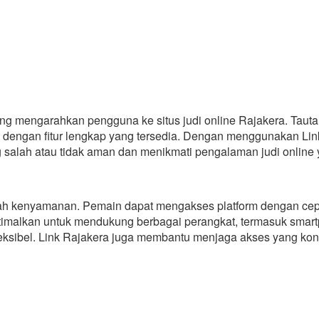
g mengarahkan pengguna ke situs judi online Rajakera. Tautan
 dengan fitur lengkap yang tersedia. Dengan menggunakan Lin
 salah atau tidak aman dan menikmati pengalaman judi online
h kenyamanan. Pemain dapat mengakses platform dengan cep
optimalkan untuk mendukung berbagai perangkat, termasuk smar
fleksibel. Link Rajakera juga membantu menjaga akses yang kon