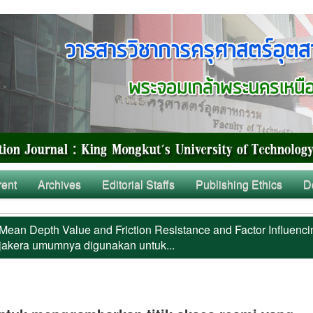
rent
Archives
Editorial Staffs
Publishing Ethics
D
Mean Depth Value and Friction Resistance and Factor Influenci
jakera umumnya digunakan untuk...