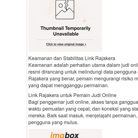
Keamanan dan Stabilitas Link Rajakera
Keamanan adalah perhatian utama dalam judi onli
resmi dirancang untuk melindungi data penggun
Rajakera yang benar, pemain mengurangi risiko me
yang dapat mengganggu permainan.
Link Rajakera untuk Pemain Judi Online
Bagi penggemar judi online, akses tanpa ganggua
waktu pemuatan yang cepat, dan koneksi yang sta
mereka. Baik saat masuk, menjelajahi permainan
pengguna yang mulus.