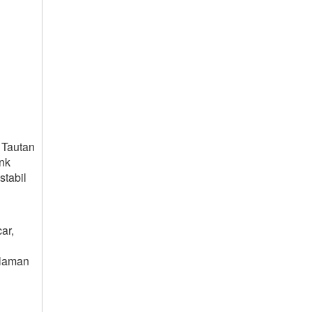
 Tautan
nk
stabil
ar,
alaman