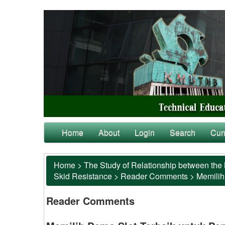
Home
About
Login
Search
Cur
Home
>
The Study of Relationship between the 
Skid Resistance
>
Reader Comments
>
Memilih
Reader Comments