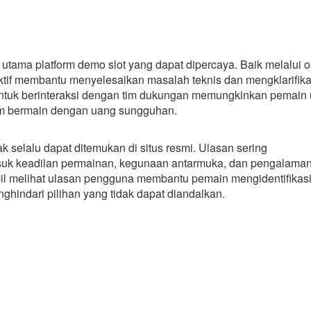
utama platform demo slot yang dapat dipercaya. Baik melalui o
ektif membantu menyelesaikan masalah teknis dan mengklarifika
tuk berinteraksi dengan tim dukungan memungkinkan pemain 
lum bermain dengan uang sungguhan.
elalu dapat ditemukan di situs resmi. Ulasan sering
uk keadilan permainan, kegunaan antarmuka, dan pengalama
il melihat ulasan pengguna membantu pemain mengidentifikasi
nghindari pilihan yang tidak dapat diandalkan.