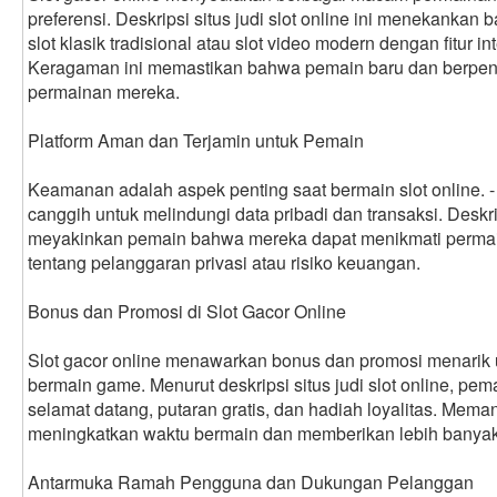
preferensi. Deskripsi situs judi slot online ini menekank
slot klasik tradisional atau slot video modern dengan fitur in
Keragaman ini memastikan bahwa pemain baru dan berpen
permainan mereka.
Platform Aman dan Terjamin untuk Pemain
Keamanan adalah aspek penting saat bermain slot online. -
canggih untuk melindungi data pribadi dan transaksi. Deskrips
meyakinkan pemain bahwa mereka dapat menikmati permain
tentang pelanggaran privasi atau risiko keuangan.
Bonus dan Promosi di Slot Gacor Online
Slot gacor online menawarkan bonus dan promosi menarik
bermain game. Menurut deskripsi situs judi slot online, p
selamat datang, putaran gratis, dan hadiah loyalitas. Meman
meningkatkan waktu bermain dan memberikan lebih banya
Antarmuka Ramah Pengguna dan Dukungan Pelanggan