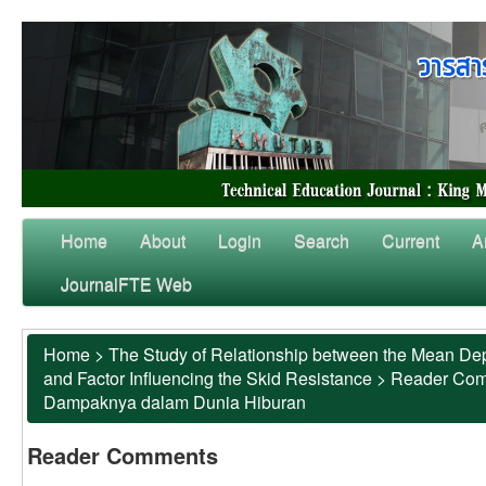
Home
About
Login
Search
Current
A
JournalFTE Web
Home
>
The Study of Relationship between the Mean Dep
and Factor Influencing the Skid Resistance
>
Reader Co
Dampaknya dalam Dunia Hiburan
Reader Comments