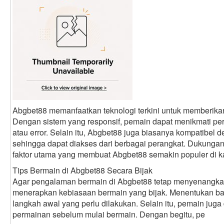
Abgbet88 memanfaatkan teknologi terkini untuk memberika
Dengan sistem yang responsif, pemain dapat menikmati pe
atau error. Selain itu, Abgbet88 juga biasanya kompatibel 
sehingga dapat diakses dari berbagai perangkat. Dukungan 
faktor utama yang membuat Abgbet88 semakin populer di k
Tips Bermain di Abgbet88 Secara Bijak
Agar pengalaman bermain di Abgbet88 tetap menyenangkan
menerapkan kebiasaan bermain yang bijak. Menentukan b
langkah awal yang perlu dilakukan. Selain itu, pemain ju
permainan sebelum mulai bermain. Dengan begitu, pe