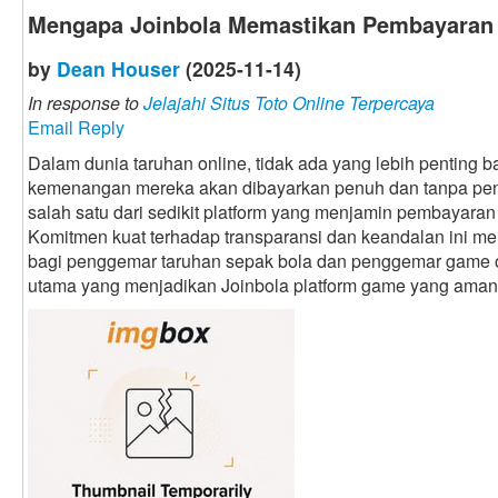
Mengapa Joinbola Memastikan Pembayaran
by
Dean Houser
(2025-11-14)
In response to
Jelajahi Situs Toto Online Terpercaya
Email Reply
Dalam dunia taruhan online, tidak ada yang lebih penting 
kemenangan mereka akan dibayarkan penuh dan tanpa pen
salah satu dari sedikit platform yang menjamin pembayara
Komitmen kuat terhadap transparansi dan keandalan ini me
bagi penggemar taruhan sepak bola dan penggemar game online
utama yang menjadikan Joinbola platform game yang aman