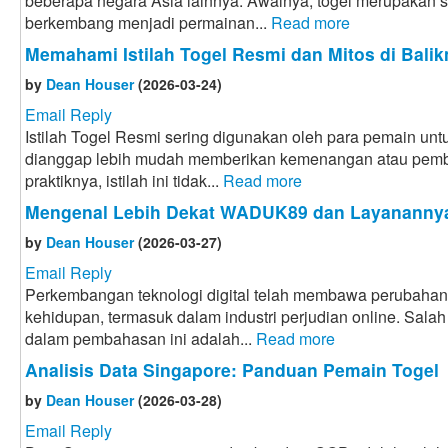
beberapa negara Asia lainnya. Awalnya, togel merupakan s
berkembang menjadi permainan...
Read more
Memahami Istilah Togel Resmi dan Mitos di Balik
by
Dean Houser
(2026-03-24)
Email Reply
Istilah Togel Resmi sering digunakan oleh para pemain u
dianggap lebih mudah memberikan kemenangan atau pemba
praktiknya, istilah ini tidak...
Read more
Mengenal Lebih Dekat WADUK89 dan Layananny
by
Dean Houser
(2026-03-27)
Email Reply
Perkembangan teknologi digital telah membawa perubahan
kehidupan, termasuk dalam industri perjudian online. Sala
dalam pembahasan ini adalah...
Read more
Analisis Data Singapore: Panduan Pemain Togel
by
Dean Houser
(2026-03-28)
Email Reply