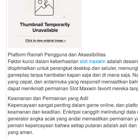
Platform Ramah Pengguna dan Aksesibilitas
Faktor kunci dalam keberhasilan
slot maxwin
adalah desain
dioptimalkan untuk perangkat desktop dan seluler, memun
gameplay tanpa hambatan kapan saja dan di mana saja. Nav
yang cepat, dan antarmuka yang responsif memastikan b
dapat menikmati permainan Slot Maxwin favorit mereka tanp
Keamanan dan Permainan yang Adil
Kepercayaan sangat penting dalam game online, dan platf
keamanan dan keadilan. Enkripsi canggih melindungi data
generator angka acak yang andal memastikan permainan yan
pemain kepercayaan bahwa setiap putaran adalah asli dan
yang aman.