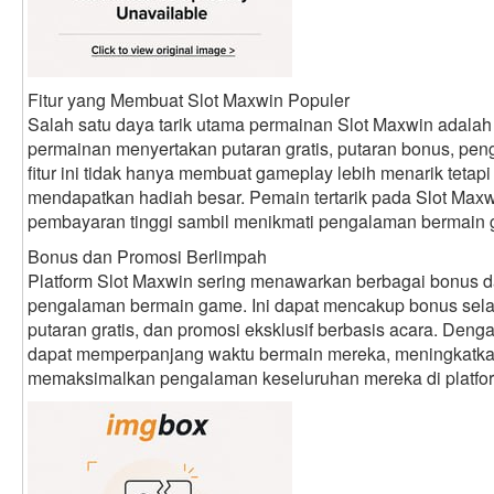
Fitur yang Membuat Slot Maxwin Populer
Salah satu daya tarik utama permainan Slot Maxwin adalah fi
permainan menyertakan putaran gratis, putaran bonus, pengg
fitur ini tidak hanya membuat gameplay lebih menarik teta
mendapatkan hadiah besar. Pemain tertarik pada Slot Max
pembayaran tinggi sambil menikmati pengalaman bermain 
Bonus dan Promosi Berlimpah
Platform Slot Maxwin sering menawarkan berbagai bonus 
pengalaman bermain game. Ini dapat mencakup bonus selam
putaran gratis, dan promosi eksklusif berbasis acara. Den
dapat memperpanjang waktu bermain mereka, meningkatk
memaksimalkan pengalaman keseluruhan mereka di platfo