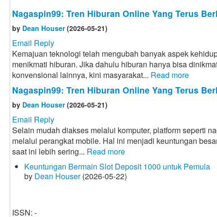
Nagaspin99: Tren Hiburan Online Yang Terus B
by
Dean Houser
(2026-05-21)
Email Reply
Kemajuan teknologi telah mengubah banyak aspek kehidup
menikmati hiburan. Jika dahulu hiburan hanya bisa dinikmati
konvensional lainnya, kini masyarakat...
Read more
Nagaspin99: Tren Hiburan Online Yang Terus B
by
Dean Houser
(2026-05-21)
Email Reply
Selain mudah diakses melalui komputer, platform seperti 
melalui perangkat mobile. Hal ini menjadi keuntungan bes
saat ini lebih sering...
Read more
Keuntungan Bermain Slot Deposit 1000 untuk Pemula
by
Dean Houser
(2026-05-22)
ISSN: -