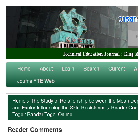
Home
About
Login
Search
Current
A
JournalFTE Web
Home
>
The Study of Relationship between the Mean Dep
and Factor Influencing the Skid Resistance
>
Reader Co
Togel: Bandar Togel Online
Reader Comments