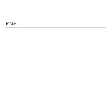
ISSN: -