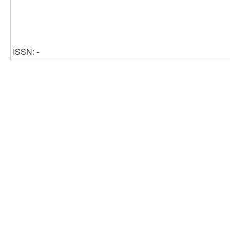
ISSN: -