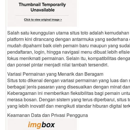
Salah satu keunggulan utama situs toto adalah kemudahan 
platform kini dirancang dengan antarmuka yang sederhan
mudah dipahami baik oleh pemain baru maupun yang suda
pendaftaran, login, hingga navigasi menu dibuat lebih efi
fokus menikmati permainan. Selain itu, kompatibilitas deng
dan ponsel pintar menjadi nilai tambah tersendiri.
Variasi Permainan yang Menarik dan Beragam
Situs toto dikenal dengan variasi permainan yang luas da
berbagai jenis pasaran yang disesuaikan dengan minat dan
Keberagaman ini memberikan fleksibilitas bagi pemain un
merasa bosan. Dengan sistem yang terus diperbarui, situ
yang lebih inovatif dan mengikuti standar hiburan digital terk
Keamanan Data dan Privasi Pengguna