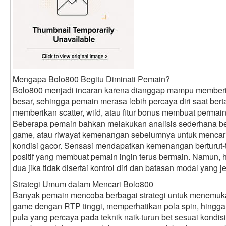
Mengapa Bolo800 Begitu Diminati Pemain?
Bolo800 menjadi incaran karena dianggap mampu memberi
besar, sehingga pemain merasa lebih percaya diri saat bertar
memberikan scatter, wild, atau fitur bonus membuat permaina
Beberapa pemain bahkan melakukan analisis sederhana be
game, atau riwayat kemenangan sebelumnya untuk mencari
kondisi gacor. Sensasi mendapatkan kemenangan berturut-t
positif yang membuat pemain ingin terus bermain. Namun, h
dua jika tidak disertai kontrol diri dan batasan modal yang je
Strategi Umum dalam Mencari Bolo800
Banyak pemain mencoba berbagai strategi untuk menemu
game dengan RTP tinggi, memperhatikan pola spin, hingg
pula yang percaya pada teknik naik-turun bet sesuai kondisi