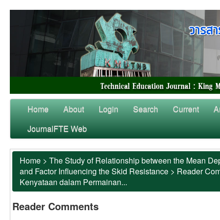
Home
About
Login
Search
Current
A
JournalFTE Web
Home
>
The Study of Relationship between the Mean Dep
and Factor Influencing the Skid Resistance
>
Reader Co
Kenyataan dalam Permainan...
Reader Comments