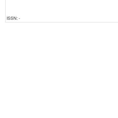
ISSN: -