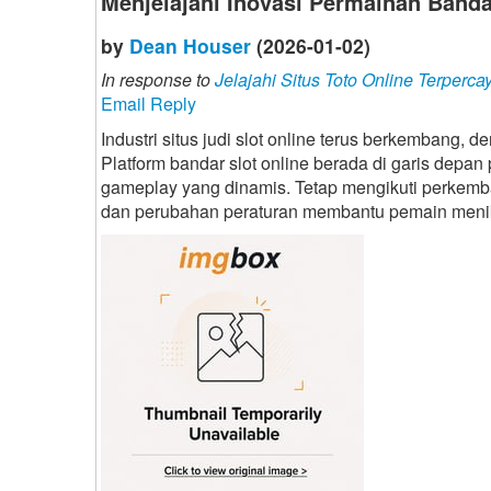
Menjelajahi Inovasi Permainan Banda
by
Dean Houser
(2026-01-02)
In response to
Jelajahi Situs Toto Online Terperca
Email Reply
Industri situs judi slot online terus berkembang
Platform bandar slot online berada di garis depan 
gameplay yang dinamis. Tetap mengikuti perkemba
dan perubahan peraturan membantu pemain menik