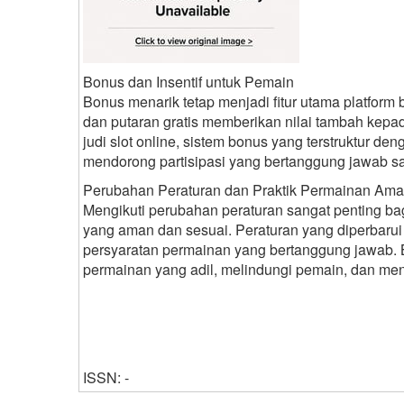
Bonus dan Insentif untuk Pemain
Bonus menarik tetap menjadi fitur utama platform 
dan putaran gratis memberikan nilai tambah kepa
judi slot online, sistem bonus yang terstruktur d
mendorong partisipasi yang bertanggung jawab s
Perubahan Peraturan dan Praktik Permainan Am
Mengikuti perubahan peraturan sangat penting ba
yang aman dan sesuai. Peraturan yang diperbaru
persyaratan permainan yang bertanggung jawab. Ba
permainan yang adil, melindungi pemain, dan m
ISSN: -