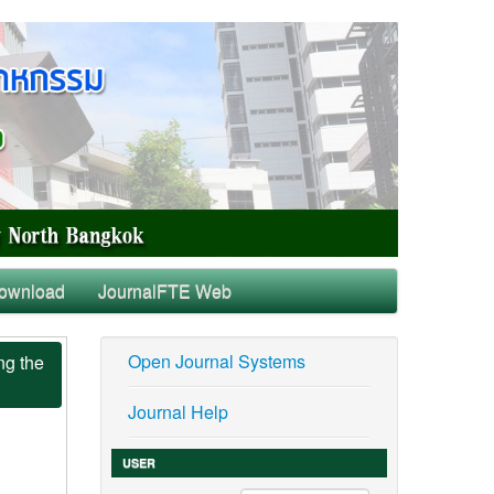
ownload
JournalFTE Web
Open Journal Systems
ng the
Journal Help
USER