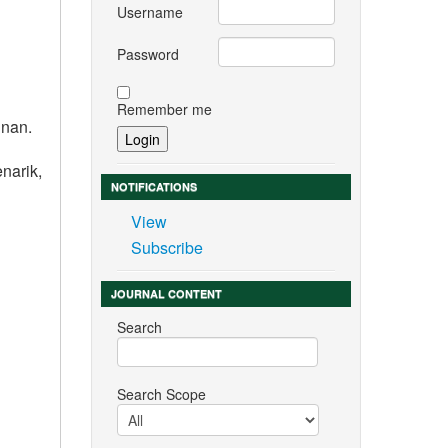
Username
Password
Remember me
inan.
narik,
NOTIFICATIONS
View
Subscribe
JOURNAL CONTENT
Search
Search Scope