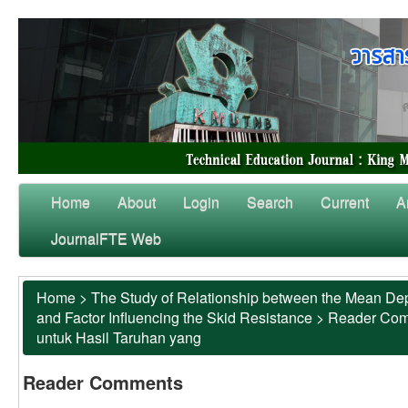
Home
About
Login
Search
Current
A
JournalFTE Web
Home
>
The Study of Relationship between the Mean Dep
and Factor Influencing the Skid Resistance
>
Reader Co
untuk Hasil Taruhan yang
Reader Comments